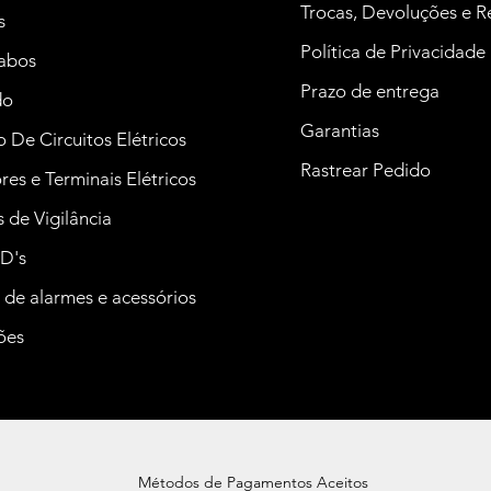
Trocas, Devoluções e 
s
Política de Privacidade
Cabos
Prazo de entrega
do
Garantias
 De Circuitos Elétricos
Rastrear Pedido
es e Terminais Elétricos
de Vigilância
D's
 de alarmes e acessórios
ões
Métodos de Pagamentos Aceitos