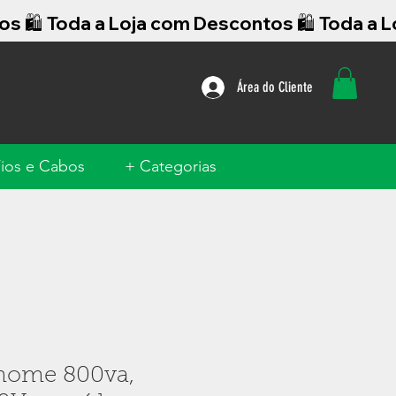
Área do Cliente
ios e Cabos
+ Categorias
home 800va,