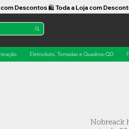
minação
Eletroduto, Tomadas e Quadros-QD
F
Nobreack 