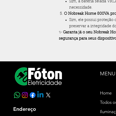
Sim, a bateria selada VRL
necessidade.
O Nobreak Home 800VA prote
Sim, ele possui proteção 
preservar a integridade 
✨
Garanta já o seu Nobreak H
segurança para seus dispositivo
MENU
Home
Todos o
Endereço
Ilumina