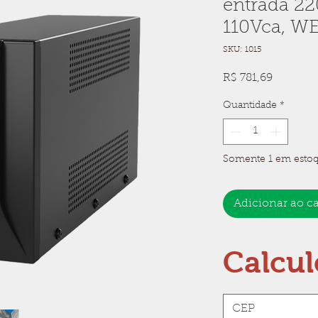
entrada 22
110Vca, W
SKU: 1015
Preço
R$ 781,69
Quantidade
*
Somente 1 em esto
Adicionar ao c
Calcul