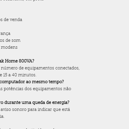
os de venda
rança
os de som
e modens
eak Home 800VA?
 número de equipamentos conectados,
e 15 a 40 minutos.
m computador ao mesmo tempo?
as potências dos equipamentos não
oro durante uma queda de energia?
aviso sonoro para indicar que está
ia.