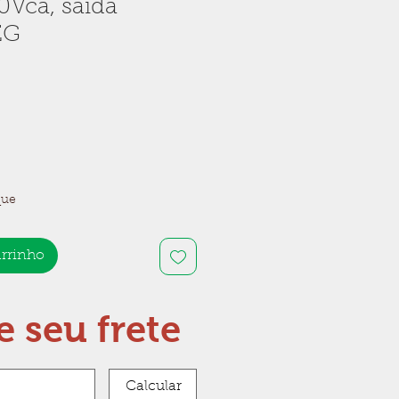
0Vca, saída
EG
que
arrinho
e seu frete
Calcular