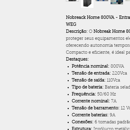
Nobreack Home 800VA - Entrad
WEG
Descrição:
O
Nobreak Home 8
proteger seus equipamentos ele
oferecendo autonomia temporár
Compacto e eficiente, é ideal p
Destaques:
Potência nominal:
800VA
Tensão de entrada:
220Vca
Tensão de saída:
110Vca
Tipo de bateria:
Bateria sel
Frequência:
50/60 Hz
Corrente nominal:
7A
Tensão de barramento:
12 V
Corrente baterias:
9A
Conexões:
6 tomadas padrã
Estrutura:
Invólucro metálico