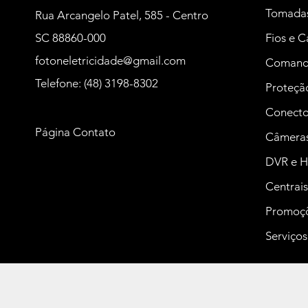
Tomada
Rua Arcangelo Patel, 585 - Centro
SC 88860-000
Fios e 
fotoneletricidade@gmail.com
Coman
Telefone: (48) 3198-8302
Proteção
Conector
Página Contato
Câmeras 
DVR e H
Centrais
Promoç
Serviços