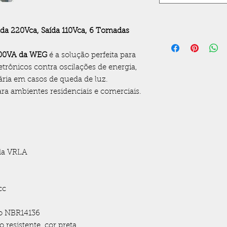
a 220Vca, Saída 110Vca, 6 Tomadas
00VA da WEG
é a solução perfeita para
trônicos contra oscilações de energia,
ia em casos de queda de luz.
ara ambientes residenciais e comerciais.
ada VRLA
cc
o NBR14136
 resistente, cor preta