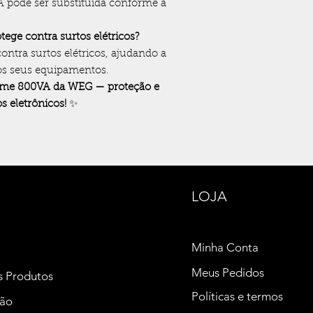
A pode ser substituída conforme a
ge contra surtos elétricos?
contra surtos elétricos, ajudando a
dos seus equipamentos.
ome 800VA da WEG — proteção e
s eletrônicos!
✨
LOJA
Minha Conta
Meus Pedidos
s Produtos
Políticas e termos
ção