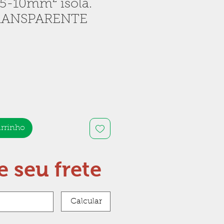
,5-10mm² isola.
TRANSPARENTE
arrinho
e seu frete
Calcular