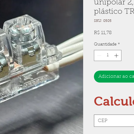
unipolar 2
plástico 
SKU: 0505
Preço
R$ 11,78
Quantidade
*
Adicionar ao c
Calcul