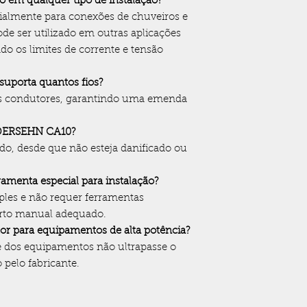
o em qualquer tipo de instalação?
ialmente para conexões de chuveiros e
ode ser utilizado em outras aplicações
ndo os limites de corrente e tensão
uporta quantos fios?
ois condutores, garantindo uma emenda
r DERSEHN CA10?
zado, desde que não esteja danificado ou
ramenta especial para instalação?
mples e não requer ferramentas
erto manual adequado.
tor para equipamentos de alta potência?
e dos equipamentos não ultrapasse o
 pelo fabricante.