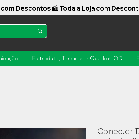
minação
Eletroduto, Tomadas e Quadros-QD
F
Conector