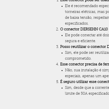
Esse conector pode ser usad
Ele é recomendado espec
torneiras elétricas, mas p
de baixa tensão, respeita
especificados.
O conector DERSEHN CA10 s
Ele pode conectar até d
segura e eficiente.
Posso reutilizar o conecto
Sim, ele pode ser reutili
comprometido.
Esse conector precisa de fer
Não, sua instalação é si
especiais, apenas um ap
É seguro utilizar esse conec
Sim, desde que a corrent
limite de 50A especificado