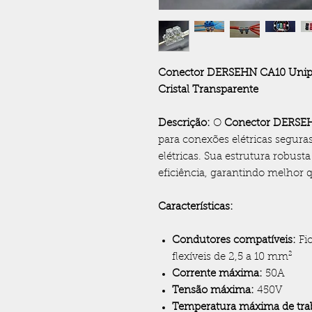
Conector DERSEHN CA10 Unipol
Cristal Transparente
Descrição:
O
Conector DERSE
para conexões elétricas seguras
elétricas. Sua estrutura robus
eficiência, garantindo melhor q
Características:
Condutores compatíveis:
Fio
flexíveis de 2,5 a 10 mm²
Corrente máxima:
50A
Tensão máxima:
450V
Temperatura máxima de tra