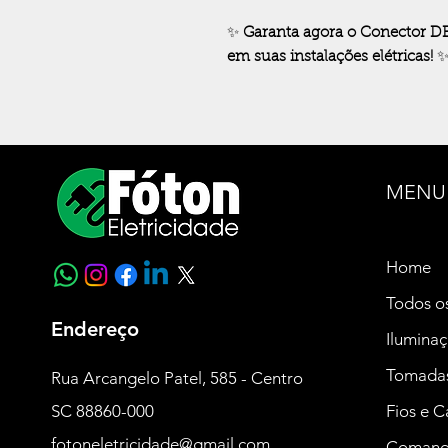
✨
Garanta agora o Conector D
em suas instalações elétricas!
MENU
Home
Todos o
Endereço
Ilumina
Tomada
Rua Arcangelo Patel, 585 - Centro
SC 88860-000
Fios e 
fotoneletricidade@gmail.com
Coman